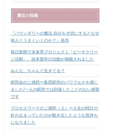
最近の投稿
『バウンダリーの魔法 自分を大切にするとなぜ
他人とうまくいくのか？』発売
毎日新聞で未来育プロジェクト「ビーチクリー
ン活動」、絵本製作の活動が掲載されました
みんな、ちゃんと生きてる？
瞑想会のご感想〜集団瞑想のパワフルさを感じ
ました/一人の瞑想では到達したことのない感覚
です
プロセスワークのご感想（２）〜人生の時計の
針が止まっていたのが動き出したような気持ち
になりました