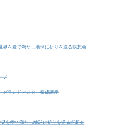
eper〇世界を愛で満たし地球に祈りを送る瞑想会
ープ
ンダリーグランドマスター養成講座
per〇世界を愛で満たし地球に祈りを送る瞑想会