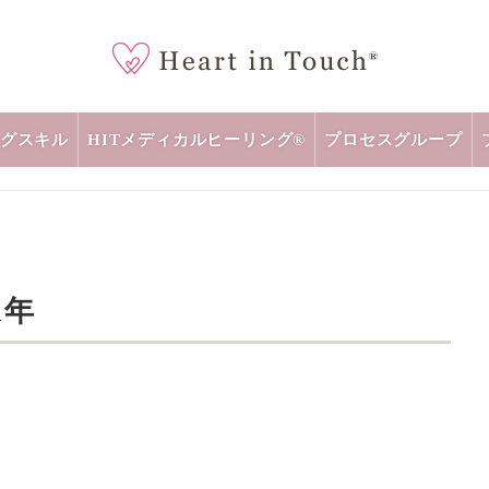
グスキル
HITメディカルヒーリング®
プロセスグループ
1年