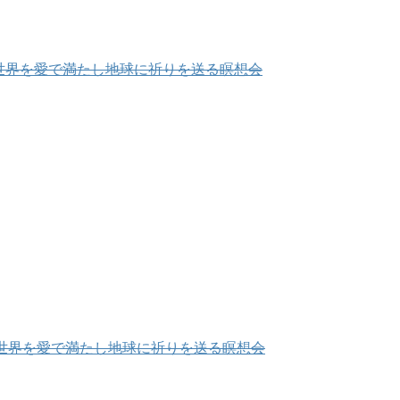
per〇世界を愛で満たし地球に祈りを送る瞑想会
per〇世界を愛で満たし地球に祈りを送る瞑想会