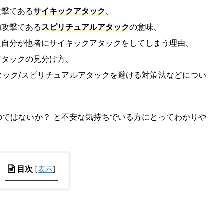
攻撃である
サイキックアタック
、
的攻撃である
スピリチュアルアタック
の意味、
た自分が他者にサイキックアタックをしてしまう理由、
アタックの見分け方、
タック/スピリチュアルアタックを避ける対策法などについ
のではないか？ と不安な気持ちでいる方にとってわかりや
目次
[
表示
]