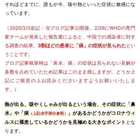
それほどまでに、誰もが今、咳や熱といった症状に敏感にな
っています。
（2020/3/3追記：当ブログ記事公開後、2/29にWHOの専門
家チームが発表した報告書によると、中国での感染者に対す
る調査の結果、
3割ほどの患者に「痰」の症状が見られた
とい
うことです。
ブログ記事執筆時は「鼻水、痰」の症状は見られない見解が
多数を占めていたため記事はこのまま残しますが、どうか上
記にご留意の上お読みくださいますようお願いいたしま
す。）
熱が出る、咳やくしゃみが出るという場合、その症状に「鼻
水」や「痰
」があるかどうかがコロナウィ
（上記赤字部分参照）
ルスに罹患しているかどうかを見極める大きなポイント
とな
ります。